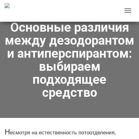
П
Основные различия
Е
Р
между дезодорантом
Е
К
и антиперспирантом:
Л
выбираем
Ю
Ч
подходящее
И
Т
средство
Ь
Н
А
В
И
Н
есмотря на естественность потоотделения,
Г