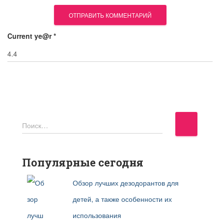
Current ye@r
*
Н
Поиск…
а
й
т
Популярные сегодня
и
Обзор лучших дезодорантов для
:
детей, а также особенности их
использования