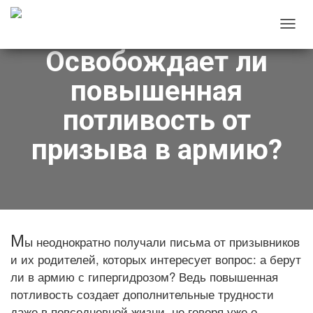
П
Освобождает ли
Е
Р
повышенная
Е
К
потливость от
Л
призыва в армию?
Ю
Ч
И
Т
Ь
Н
М
ы неоднократно получали письма от призывников
А
и их родителей, которых интересует вопрос: а берут
В
ли в армию с гипергидрозом? Ведь повышенная
И
потливость создает дополнительные трудности
Г
даже в повседневной жизни, не говоря уже о