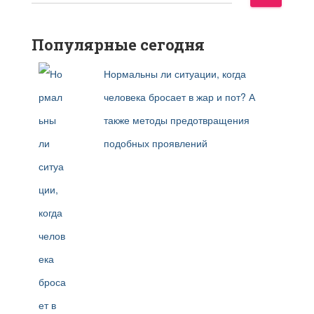
а
й
т
Популярные сегодня
и
Нормальны ли ситуации, когда
:
человека бросает в жар и пот? А
также методы предотвращения
подобных проявлений