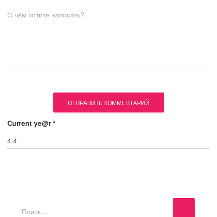
О чём хотите написать?
Current ye@r
*
Н
Поиск…