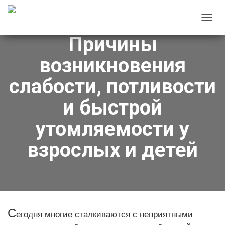
П
Причины
Е
Р
возникновения
Е
К
слабости, потливости
Л
и быстрой
Ю
Ч
утомляемости у
И
Т
взрослых и детей
Ь
Н
А
В
И
С
егодня многие сталкиваются с неприятными
Г