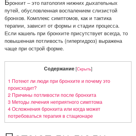
Б
А
ронхит – это патология нижних дыхательных
Ц
путей, обусловленная воспалением слизистой
И
бронхов. Комплекс симптомов, как и тактика
Ю
терапии, зависит от формы и стадии процесса.
Если кашель при бронхите присутствует всегда, то
повышенная потливость (гипергидроз) выражена
чаще при острой форме.
Содержание
[
Скрыть
]
1
Потеют ли люди при бронхите и почему это
происходит?
2
Причины потливости после бронхита
3
Методы лечения неприятного симптома
4
Осложнения бронхита или когда может
потребоваться терапия в стационаре