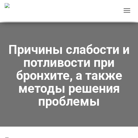
Тут
водоподготовка предприятия
П
inmeteh.org
Е
Р
Е
Причины слабости и
К
Л
потливости при
Ю
Ч
бронхите, а также
И
методы решения
Т
Ь
проблемы
Н
А
В
И
Г