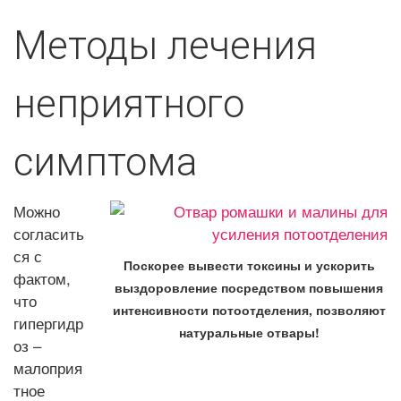
Методы лечения
неприятного
симптома
Можно
согласить
ся с
Поскорее вывести токсины и ускорить
фактом,
выздоровление посредством повышения
что
интенсивности потоотделения, позволяют
гипергидр
натуральные отвары!
оз –
малоприя
тное