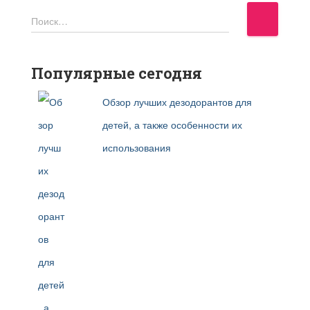
Н
Поиск…
а
й
т
Популярные сегодня
и
Обзор лучших дезодорантов для
:
детей, а также особенности их
использования